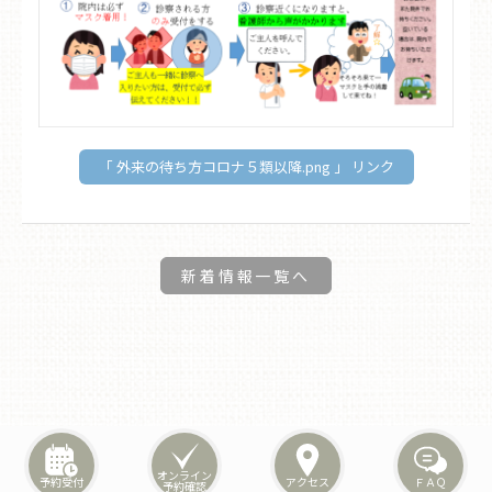
「 外来の待ち方コロナ５類以降.png 」 リンク
新着情報一覧へ
オンライン
予約受付
アクセス
ＦＡＱ
予約確認