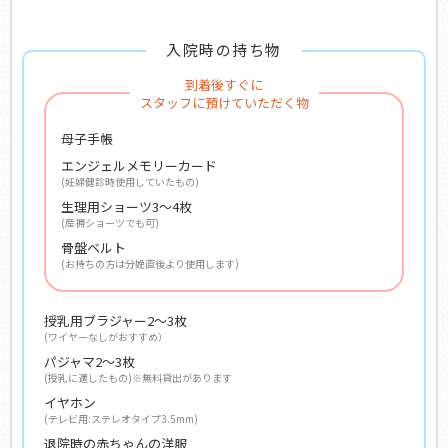
入院時の持ち物
到着後すぐに
スタッフに預けていただく物
母子手帳
エンジェルメモリーカード
(妊婦健診時使用していたもの)
生理用ショーツ3〜4枚
(産褥ショーツでも可)
骨盤ベルト
(お持ちの方は分娩直後より使用します)
授乳用ブラジャー2～3枚
(ワイヤーなしがおすすめ）
パジャマ2～3枚
(授乳に適したもの)※無料貸出があります
イヤホン
(テレビ用:ステレオタイプ3.5mm)
退院時の赤ちゃんの洋服