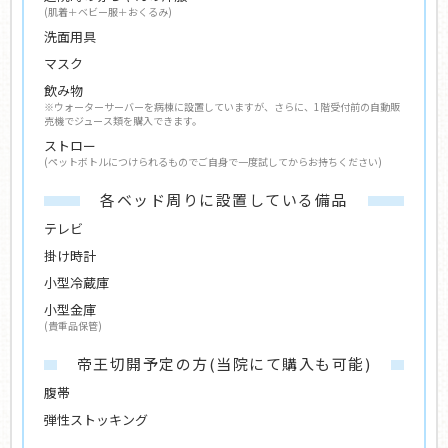
(肌着＋ベビー服＋おくるみ)
洗面用具
マスク
飲み物
※ウォーターサーバーを病棟に設置していますが、さらに、1階受付前の自動販
売機でジュース類を購入できます。
ストロー
(ペットボトルにつけられるものでご自身で一度試してからお持ちください)
各ベッド周りに設置している備品
テレビ
掛け時計
小型冷蔵庫
小型金庫
(貴重品保管)
帝王切開予定の方(当院にて購入も可能)
腹帯
弾性ストッキング