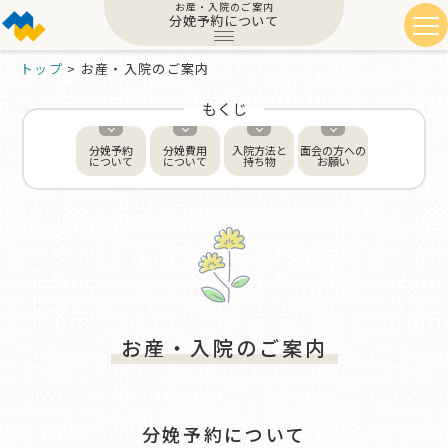
お産・入院のご案内
分娩予約について
トップ
>
お産・入院のご案内
もくじ
分娩予約
分娩費用
入院方法と
面会の方への
について
について
持ち物
お願い
お産・入院のご案内
分娩予約について